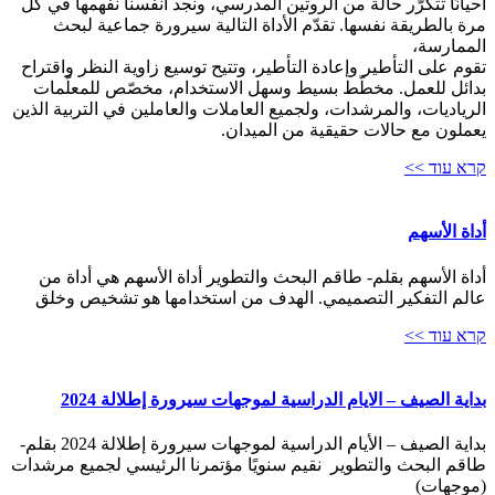
أحيانًا تتكرّر حالة من الروتين المدرسي، ونجد أنفسنا نفهمها في كلّ
مرة بالطريقة نفسها. تقدّم الأداة التالية سيرورة جماعية لبحث
الممارسة،
تقوم على التأطير وإعادة التأطير، وتتيح توسيع زاوية النظر واقتراح
بدائل للعمل. مخطّط بسيط وسهل الاستخدام، مخصّص للمعلّمات
الرياديات، والمرشدات، ولجميع العاملات والعاملين في التربية الذين
يعملون مع حالات حقيقية من الميدان.
קרא עוד >>
أداة الأسهم
أداة الأسهم بقلم- طاقم البحث والتطوير أداة الأسهم هي أداة من
عالم التفكير التصميمي. الهدف من استخدامها هو تشخيص وخلق
קרא עוד >>
بداية الصيف – الايام الدراسية لموجهات سيرورة إطلالة 2024
بداية الصيف – الأيام الدراسية لموجهات سيرورة إطلالة 2024 بقلم-
طاقم البحث والتطوير نقيم سنويًا مؤتمرنا الرئيسي لجميع مرشدات
(موجهات)