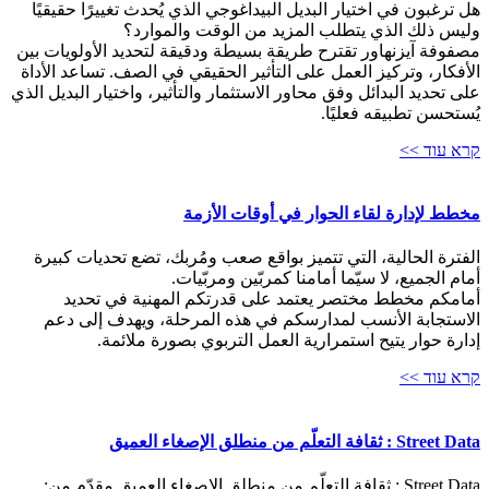
هل ترغبون في اختيار البديل البيداغوجي الذي يُحدث تغييرًا حقيقيًا
وليس ذلك الذي يتطلب المزيد من الوقت والموارد؟
مصفوفة آيزنهاور تقترح طريقة بسيطة ودقيقة لتحديد الأولويات بين
الأفكار، وتركيز العمل على التأثير الحقيقي في الصف. تساعد الأداة
على تحديد البدائل وفق محاور الاستثمار والتأثير، واختيار البديل الذي
يُستحسن تطبيقه فعليًا.
קרא עוד >>
مخطط لإدارة لقاء الحوار في أوقات الأزمة
الفترة الحالية، التي تتميز بواقع صعب ومُربك، تضع تحديات كبيرة
أمام الجميع، لا سيّما أمامنا كمربّين ومربّيات.
أمامكم مخطط مختصر يعتمد على قدرتكم المهنية في تحديد
الاستجابة الأنسب لمدارسكم في هذه المرحلة، ويهدف إلى دعم
إدارة حوار يتيح استمرارية العمل التربوي بصورة ملائمة.
קרא עוד >>
Street Data : ثقافة التعلّم من منطلق الإصغاء العميق
Street Data : ثقافة التعلّم من منطلق الإصغاء العميق مقدّم من: