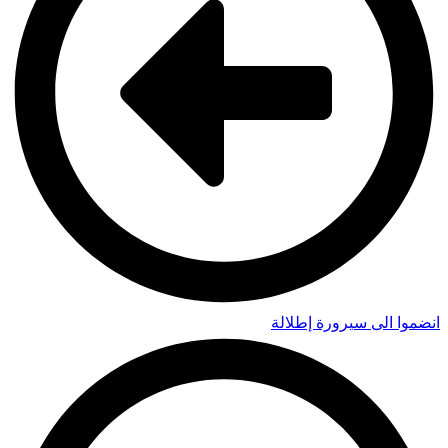
انضموا الى سيرورة إطلالة