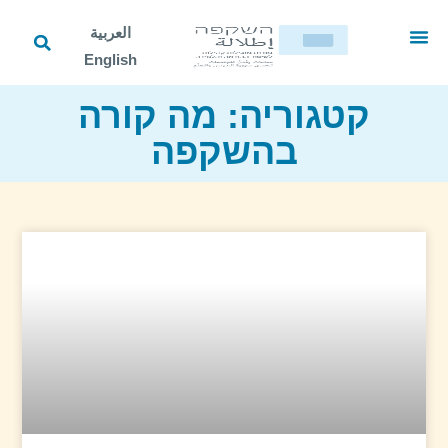
العربية
English
מרחב למידה
הרשמה למהלך
מחקר והערכה
מחוזות מובילים
כלים טכנולוגיים
קטגוריה: מה קורה
בהשקפה