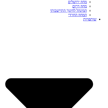
מחוז ירושלים
מחוז דרום
המינהל לחינוך התיישבותי
המחוז החרדי
שותפויות