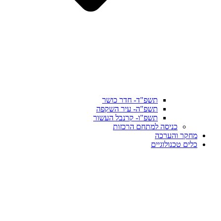
תשפ"ד- חדר כושר
תשפ"ה- עיר השקפה
תשפ"ו- קרנבל העשור
כניסה למתחם הרכזות
מחקר והערכה
כלים טכנולוגיים