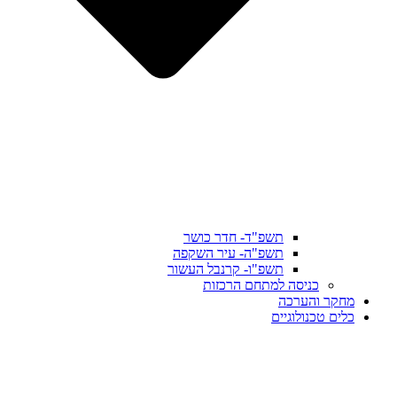
תשפ"ד- חדר כושר
תשפ"ה- עיר השקפה
תשפ"ו- קרנבל העשור
כניסה למתחם הרכזות
מחקר והערכה
כלים טכנולוגיים