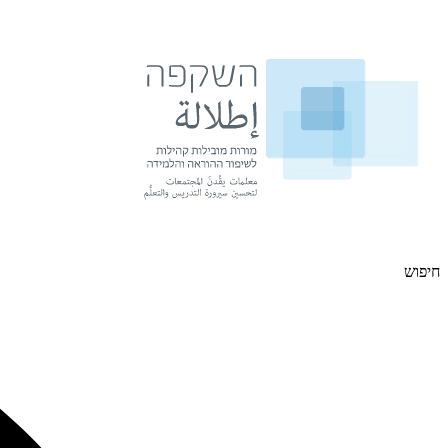
דלג
לתוכן
חיפוש